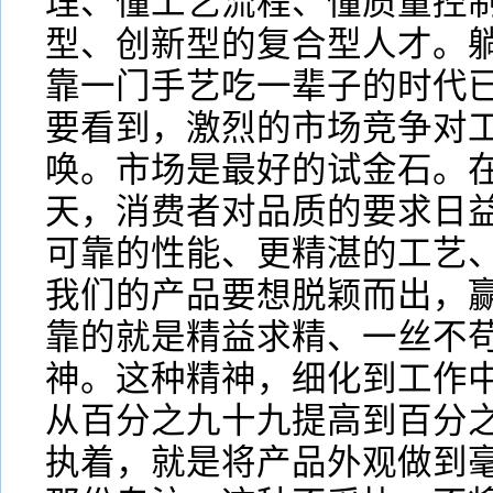
理、懂工艺流程、懂质量控
型、创新型的复合型人才。
靠一门手艺吃一辈子的时代
要看到，激烈的市场竞争对
唤。市场是最好的试金石。
天，消费者对品质的要求日
可靠的性能、更精湛的工艺
我们的产品要想脱颖而出，
靠的就是精益求精、一丝不
神。这种精神，细化到工作
从百分之九十九提高到百分
执着，就是将产品外观做到