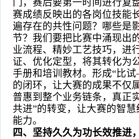
门，赛后要第一时间进行复
赛成绩反映出的各岗位技能
遍存在的共性问题？哪些是
节？我们要把比赛中涌现出
业流程、精妙工艺技巧，进
证、优化定型，将其转化为
手册和培训教材。形成“比试
的闭环，让大赛的成果不仅
普惠到整个业务链条，真正实
共进”的转变，让大赛的智慧
能力。
四、坚持久久为功长效推进