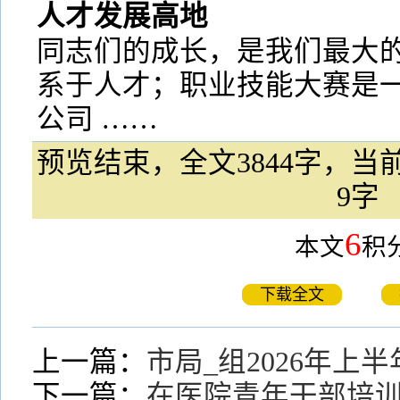
人才发展高地
同志们的成长，是我们最大
系于人才；职业技能大赛是
公司 ……
预览结束，全文3844字，当前
9字
6
本文
积
下载全文
上一篇：
市局_组2026年上
下一篇：
在医院青年干部培