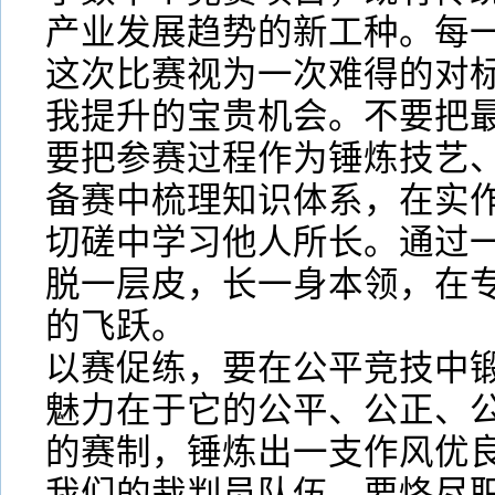
产业发展趋势的新工种。每
这次比赛视为一次难得的对
我提升的宝贵机会。不要把
要把参赛过程作为锤炼技艺
备赛中梳理知识体系，在实
切磋中学习他人所长。通过
脱一层皮，长一身本领，在
的飞跃。
以赛促练，要在公平竞技中
魅力在于它的公平、公正、
的赛制，锤炼出一支作风优
我们的裁判员队伍，要恪尽