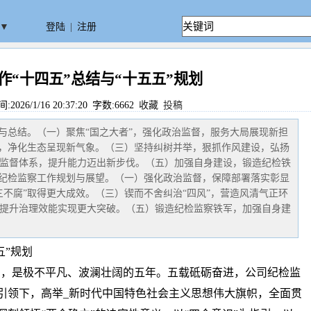
▼
登陆
|
注册
作“十四五”总结与“十五五”规划
26/1/16 20:37:20 字数:6662
收藏
投稿
顾与总结。（一）聚焦“国之大者”，强化政治监督，服务大局展现新担
”，净化生态呈现新气象。（三）坚持纠树并举，狠抓作风建设，弘扬
监督体系，提升能力迈出新步伐。（五）加强自身建设，锻造纪检铁
期纪检监察工作规划与展望。（一）强化政治监督，保障部署落实彰显
三不腐”取得更大成效。（三）锲而不舍纠治“四风”，营造风清气正环
提升治理效能实现更大突破。（五）锻造纪检监察铁军，加强自身建
五”规划
中，是极不平凡、波澜壮阔的五年。五载砥砺奋进，公司纪检监
引领下，高举_新时代中国特色社会主义思想伟大旗帜，全面贯