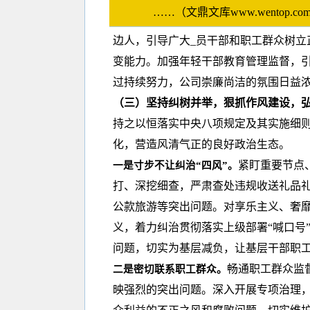
……（文鼎文库www.wento
边人，引导广大_员干部和职工群众树立
变能力。加强年轻干部教育管理监督，引
过持续努力，公司崇廉尚洁的氛围日益
（三）坚持纠树并举，狠抓作风建设，
持之以恒落实中央八项规定及其实施细则
化，营造风清气正的良好政治生态。
紧盯重要节点
一是寸步不让纠治“四风”。
打、深挖细查，严肃查处违规收送礼品
公款旅游等突出问题。对享乐主义、奢
义，着力纠治贯彻落实上级部署“喊口号”
问题，切实为基层减负，让基层干部职
畅通职工群众监
二是密切联系职工群众。
映强烈的突出问题。深入开展专项治理