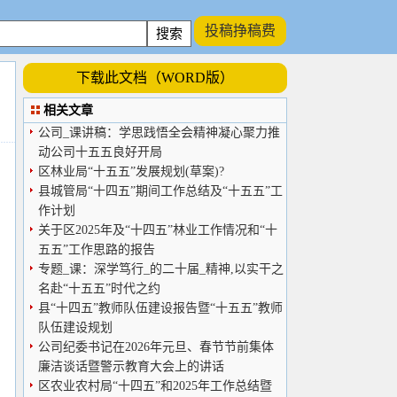
投稿挣稿费
下载此文档（WORD版）
相关文章
公司_课讲稿：学思践悟全会精神凝心聚力推
动公司十五五良好开局
区林业局“十五五”发展规划(草案)?
县城管局“十四五”期间工作总结及“十五五”工
作计划
关于区2025年及“十四五”林业工作情况和“十
五五”工作思路的报告
专题_课：深学笃行_的二十届_精神,以实干之
名赴“十五五”时代之约
县“十四五”教师队伍建设报告暨“十五五”教师
队伍建设规划
公司纪委书记在2026年元旦、春节节前集体
廉洁谈话暨警示教育大会上的讲话
区农业农村局“十四五”和2025年工作总结暨