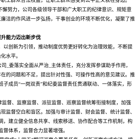
护职工群众合法权益，让职工群众感受到公平正义就在身边。
不懈努力，公司各级领导干部和广大职工的纪律意识、规矩意
正廉洁的作风进一步弘扬，干事创业的环境不断优化，凝聚了推
提升能力迈出新步伐
，以创新为引领，推动制度优势更好转化为治理效能，不断提
治化水平。
公司_委落实全面从严治_主体责任，充分发挥参谋助手作用，
存在的问题和不足，提出针对性强、可操作性高的意见建议。推
班子成员“一岗双责”和纪委监督责任贯通联动、一体落实，形
律监督、监察监督、派驻监督、巡察监督统筹衔接制度，加强
出现监督空白和盲区。加强与审计监督、财会监督、统计监督、
调，建立健全信息共享、线索移送、协作配合等工作机制，构
监督体系，监督合力显著增强。