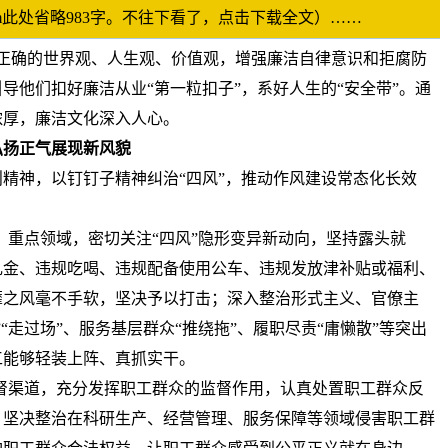
p.com此处省略983字。不往下看了，点击下载全文）……
正确的世界观、人生观、价值观，增强廉洁自律意识和拒腐防
导他们扣好廉洁从业“第一粒扣子”，系好人生的“安全带”。通
浓厚，廉洁文化深入人心。
弘扬正气展现新风貌
精神，以钉钉子精神纠治“四风”，推动作风建设常态化长效
、重点领域，密切关注“四风”隐形变异新动向，坚持露头就
礼金、违规吃喝、违规配备使用公车、违规发放津补贴或福利、
靡之风毫不手软，坚决予以打击；深入整治形式主义、官僚主
“走过场”、服务基层群众“推绕拖”、履职尽责“庸懒散”等突出
工能够轻装上阵、真抓实干。
督渠道，充分发挥职工群众的监督作用，认真处置职工群众反
，坚决整治在科研生产、经营管理、服务保障等领域侵害职工群