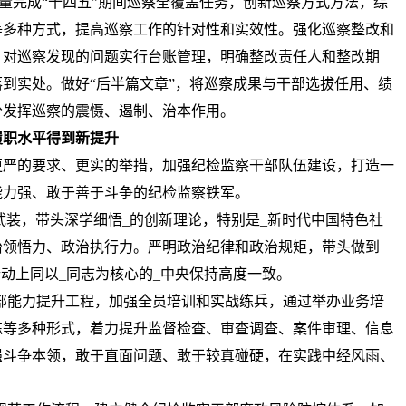
质量完成“十四五”期间巡察全覆盖任务，创新巡察方式方法，综
等多种方式，提高巡察工作的针对性和实效性。强化巡察整改和
，对巡察发现的问题实行台账管理，明确整改责任人和整改期
到实处。做好“后半篇文章”，将巡察成果与干部选拔任用、绩
分发挥巡察的震慑、遏制、治本作用。
履职水平得到新提升
更严的要求、更实的举措，加强纪检监察干部队伍建设，打造一
能力强、敢于善于斗争的纪检监察铁军。
武装，带头深学细悟_的创新理论，特别是_新时代中国特色社
治领悟力、政治执行力。严明政治纪律和政治规矩，带头做到
行动上同以_同志为核心的_中央保持高度一致。
部能力提升工程，加强全员培训和实战练兵，通过举办业务培
练等多种形式，着力提升监督检查、审查调查、案件审理、信息
强斗争本领，敢于直面问题、敢于较真碰硬，在实践中经风雨、