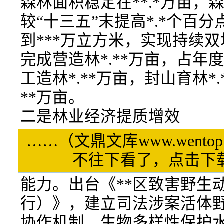
森林面积稳定在**.*万亩，森
较“十三五”末提高*.*个百
到***万立方米，实现持续双
完成营造林*.**万亩，占年
工造林*.**万亩，封山育林*.
**万亩。
二是林业经济提质增效
……（文鼎文库www.wentop
不往下看了，点击
能力。出台《**区致害野生
行）》，建立司法涉案活体
协作机制，生物多样性保护