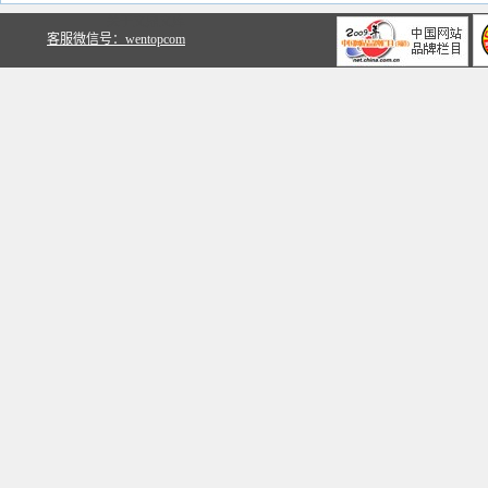
关于文鼎文库
客服微信号：wentopcom