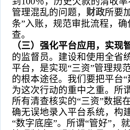
到100％，历史欠款的清收率
管理混乱的问题，
财政
所要
条”入账，规范审批流程，确
查。
（三）强化平台应用，实现
的监督员。建设和使用全省统
平台，是实现“三资”管理规
的根本途径。我们要把平台“
为这次行动的重中之重。所谓
所有清查核实的“三资”数据在
确无误地录入平台系统，构建
“数字底座”。所谓“管好”，