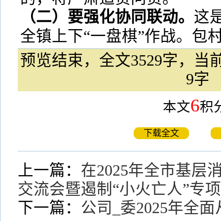
（二）要强化协同联动。
这
全镇上下“一盘棋”作战。包
预览结束，全文3529字，当前
9字
6
本文
积
下载全文
上一篇：
在2025年全市基
交流会暨遏制“小火亡人”专
下一篇：
公司_委2025年全