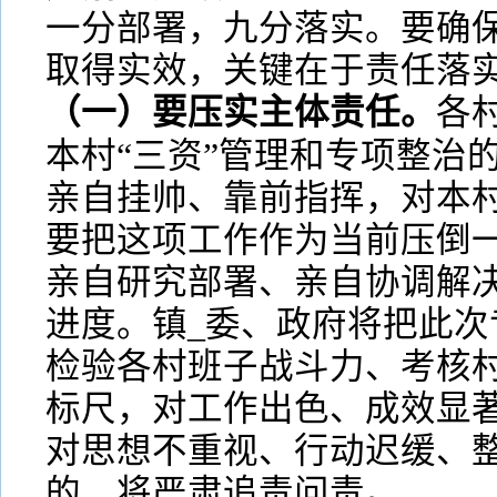
一分部署，九分落实。要确
取得实效，关键在于责任落
（一）要压实主体责任。
各
本村“三资”管理和专项整治的
亲自挂帅、靠前指挥，对本
要把这项工作作为当前压倒
亲自研究部署、亲自协调解
进度。镇_委、政府将把此次
检验各村班子战斗力、考核
标尺，对工作出色、成效显
对思想不重视、行动迟缓、
的，将严肃追责问责。