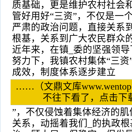
质基础，更是维护农村社会和
管好用好“三资”，不仅是一
严肃的政治问题，直接关系到
根基，关系到广大农民群众
近年来，在镇_委的坚强领导
努力下，我镇农村集体“三资
成效，制度体系逐步建立
……（文鼎文库www.wentop
不往下看了，点击
”，不仅侵蚀着集体经济的肌
关系，动摇着我们_的执政根