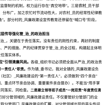
部监督制约机制，权力运行存在“真空地带”。三是
农村
_员干部
、分布广，加之农忙时节流动性大，对农村_员的经常性纪律教
角”。部分村的_风廉政建设宣传教育还停留在“喊口号”阶段，
层层传导强化管_治_的政治担当
从严治_，关键在于责任落实。没有责任的刚性约束，再好的制度
准、严的措施、严的纪律贯穿于管_治_的全过程，构建起主体明
责任落实体系。
应”引领清廉风尚。
各级_组织书记必须把全面从严治_的政治责
作为镇_委书记，我对全镇的_风廉政建设负
第一责任人”职责。
社区）_风廉政建设的“第一责任人”，必须做到“四个亲自”
、重点环节亲自协调、重要案件亲自督办）。不能当“甩手掌
、同落实、同检查。
二是建立领导班子成员“一岗双责”年度责任清
行好分管领域的_风廉政建设责任。不仅要管好分管部门的业
取分管部门_风廉政建设的
汇报
，对分管领域出现的苗头性问