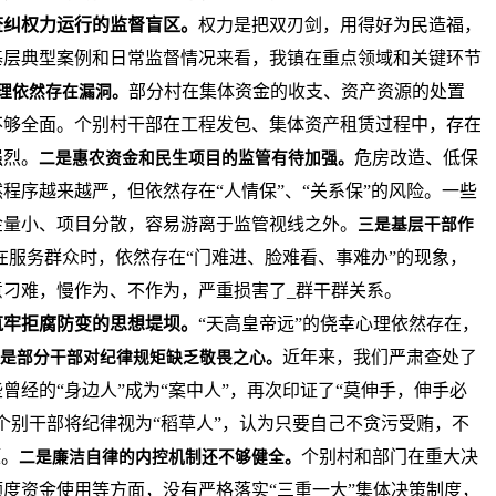
查纠权力运行的监督盲区。
权力是把双刃剑，用得好为民造福，
基层典型案例和日常监督情况来看，我镇在重点领域和关键环节
部分村在集体资金的收支、资产资源的处置
管理依然存在漏洞。
不够全面。个别村干部在工程发包、集体资产租赁过程中，存在
强烈。
危房改造、低保
二是惠农资金和民生项目的监管有待加强。
程序越来越严，但依然存在“人情保”、“关系保”的风险。一些
金量小、项目分散，容易游离于监管视线之外。
三是基层干部作
在服务群众时，依然存在“门难进、脸难看、事难办”的现象，
刁难，慢作为、不作为，严重损害了_群干群关系。
筑牢拒腐防变的思想堤坝。
“天高皇帝远”的侥幸心理依然存在，
近年来，我们严肃查处了
是部分干部对纪律规矩缺乏敬畏之心。
曾经的“身边人”成为“案中人”，再次印证了“莫伸手，伸手必
个别干部将纪律视为“稻草人”，认为只要自己不贪污受贿，不
题。
个别村和部门在重大决
二是廉洁自律的内控机制还不够健全。
度资金使用等方面，没有严格落实“三重一大”集体决策制度，