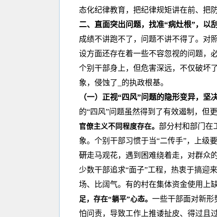
态化纪律教育，把纪律规矩讲在前、把防
二、直面突出问题，找准“病灶根”，以
成绩不讲跑不了，问题不讲不得了。对照
设方面还存在着一些不容忽视的问题，
个别干部身上，但危害深远，不仅破坏了
象，侵蚀了_的执政根基。
（一）正视“四风”问题的隐形变异，坚决
的“四风”问题虽然得到了有效遏制，但
部分村和部门在
官僚主义不同程度存在。
象。个别干部习惯于当“二传手”，上级
研
走马观花，遇到困难绕着走，对群众
少数干部追求“面子”工程，热衷于搞迎
场、比阔气。有的村在集体资金使用上
一些干部面对新形
足，存在“躺平”心态。
怕问责，导致工作上推诿扯皮、得过且过