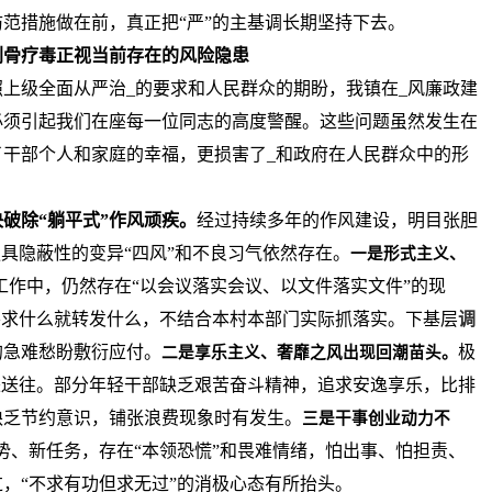
范措施做在前，真正把“严”的主基调长期坚持下去。
刮骨疗毒正视当前存在的风险隐患
上级全面从严治_的要求和人民群众的期盼，我镇在_风廉政建
必须引起我们在座每一位同志的高度警醒。这些问题虽然发生在
干部个人和家庭的幸福，更损害了_和政府在人民群众中的形
破除“躺平式”作风顽疾。
经过持续多年的作风建设，明目张胆
更具隐蔽性的变异“四风”和不良习气依然存在。
一是形式主义、
工作中，仍然存在“以会议落实会议、以文件落实文件”的现
要求什么就转发什么，不结合本村本部门实际抓落实。下基层
调
的急难愁盼敷衍应付。
极
二是享乐主义、奢靡之风出现回潮苗头。
来送往。部分年轻干部缺乏艰苦奋斗精神，追求安逸享乐，比排
缺乏节约意识，铺张浪费现象时有发生。
三是干事创业动力不
势、新任务，存在“本领恐慌”和畏难情绪，怕出事、怕担责、
，“不求有功但求无过”的消极心态有所抬头。