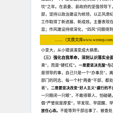
坎”之年。在县委、县政府的坚强领导下
部，坚持以政治建设为统领，以正风肃纪
工作取得了新进展、新成效。主要表现
显；作风建设持续深化，“四风”问题得
……（文鼎文库www.wentop
小变大，从小错误演变成大祸患。
（三）强化自我革命，深刻认识落实全面
束”，而是“硬杠杠”。
一是要坚决克服“与
是领导的事，自己只是一个“办事员”，
部门的同志、每一个村“两委”干部，都处
者”。
二是要坚决改变“好人主义”盛行的不
一只眼闭一只眼”，不敢得罪人、怕碰硬
倡“严管就是厚爱”，早发现、早提醒、
不能等到干部出事了、被查处
放任心态。