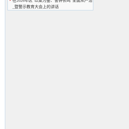
在2026年区“以案为鉴、警钟长鸣”全面从严治
_暨警示教育大会上的讲话