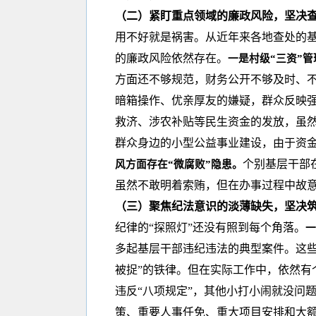
（二）紧盯重点领域的廉政风险，坚决
用不好就是祸害。从近年来各地查处的
的廉政风险依然存在。
一是村级“三资”
方面还不够规范，财务公开不够及时、
暗箱操作、优亲厚友的嫌疑，群众反映
救济、涉农补贴等民生资金的发放，虽然
群众身边的小型公益事业建设，由于资
个别基层干部
风方面存在“微腐败”隐患。
虽然不敢明着索贿，但在办事过程中故意
（三）聚焦纪法意识的淡薄缺失，坚决
纪律的“探照灯”还没有照到每个角落。
一
多起基层干部违纪违法的典型案件。这些
被捉”的铁律。但在实际工作中，依然有
违反“八项规定”，其他小打小闹就没问
策、重要人事任免、重大项目安排和大额