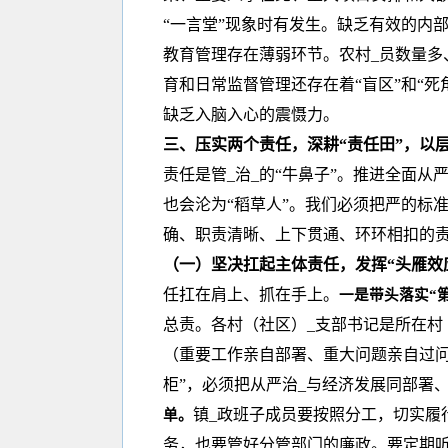
“一言堂”现象时有发生。缺乏有效的内
教育管理存在薄弱环节。农村_员数量多
育和日常监督管理还存在着“盲区”和“死
缺乏入脑入心的震慑力。
三、压实两个责任，深耕“责任田”，以
责任是管_治_的“牛鼻子”。推进全面
也会沦为“稻草人”。我们必须把严的标
确、职责清晰、上下贯通、环环相扣的
（一）坚决扛起主体责任，发挥“头雁效
任扛在肩上、抓在手上。
一是带头落实“
总责。各村（社区）_支部书记是所在村（
（重要工作亲自部署、重大问题亲自过问
柜”，必须把从严治_与经济发展同部署
镇_政班子成员要按照分工，切实履
单。
务，也要管好分管部门的廉政。要定期听