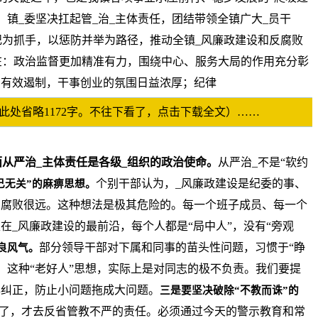
，镇_委坚决扛起管_治_主体责任，团结带领全镇广大_员干
为抓手，以惩防并举为路径，推动全镇_风廉政建设和反腐败
在：政治监督更加精准有力，围绕中心、服务大局的作用充分彰
到有效遏制，干事创业的氛围日益浓厚；纪律
.com此处省略1172字。不往下看了，点击下载全文）……
从严治_主体责任是各级_组织的政治使命。
从严治_不是“软约
个别干部认为，_风廉政建设是纪委的事、
己无关”的麻痹思想。
离腐败很远。这种想法是极其危险的。每一个班子成员、每一个
在_风廉政建设的最前沿，每个人都是“局中人”，没有“旁观
部分领导干部对下属和同事的苗头性问题，习惯于“睁
良风气。
。这种“老好人”思想，实际上是对同志的极不负责。我们要提
早纠正，防止小问题拖成大问题。
三是要坚决破除“不教而诛”的
了，才去反省管教不严的责任。必须通过今天的警示教育和常