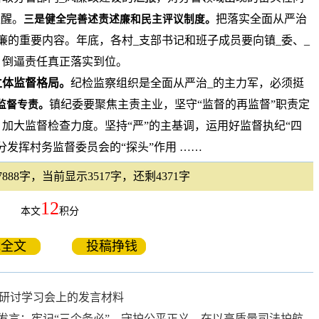
提醒。
把落实全面从严治
三是健全完善述责述廉和民主评议制度。
廉的重要内容。年底，各村_支部书记和班子成员要向镇_委、_
，倒逼责任真正落实到位。
立体监督格局。
纪检监察组织是全面从严治_的主力军，必须挺
镇纪委要聚焦主责主业，坚守“监督的再监督”职责定
监督专责。
加大监督检查力度。坚持“严”的主基调，运用好监督执纪“四
发挥村务监督委员会的“探头”作用 ……
88字，当前显示3517字，还剩4371字
12
本文
积分
载全文
投稿挣钱
题研讨学习会上的发言材料
讨发言：牢记“三个务必”，守护公平正义，在以高质量司法护航