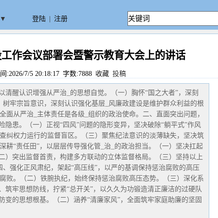
▼
登陆
|
注册
建设工作会议部署会暨警示教育大会上的讲话
026/7/5 20:18:17 字数:7888
收藏
投稿
以清醒认识增强从严治_的思想自觉。（一）胸怀“国之大者”，深刻
）树牢宗旨意识，深刻认识强化基层_风廉政建设是维护群众利益的根
全面从严治_主体责任是各级_组织的政治使命。二、直面突出问题，
险隐患。（一）正视“四风”问题的隐形变异，坚决破除“躺平式”作风
查纠权力运行的监督盲区。（三）聚焦纪法意识的淡薄缺失，坚决筑
深耕“责任田”，以层层传导强化管_治_的政治担当。（一）坚决扛起
（二）突出监督首责，构建多方联动的立体监督格局。（三）坚持以上
四、强化正风肃纪，架起“高压线”，以严的基调保持惩治腐败的高压
腐败。（二）铁腕执纪，始终保持惩治腐败高压态势。（三）深化系
五、筑牢思想防线，拧紧“总开关”，以久久为功锻造清正廉洁的过硬队
腐防变的思想根基。（二）涵养“清廉家风”，全面筑牢家庭助廉的坚固