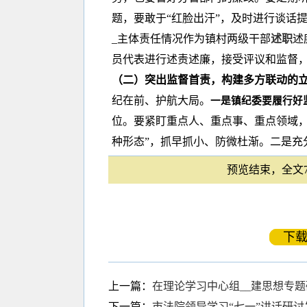
题，要敢于“红脸出汗”，及时进行谈话
_主体责任情况作为镇村两级干部
述职
述
员代表进行述责述廉，接受评议和监督
（二）突出监督首责，构建多方联动的
纪在前、护航大局。
一是镇纪委要履行好
位。要紧盯重点人、重点事、重点领域，
种形态”，抓早抓小、防微杜渐。二是充分
预览结束，全文78
下
上一篇：
在理论学习中心组__建思想专
下一篇：
市法院领导学习“七一”讲话研