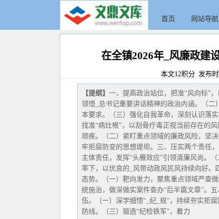
首页
网站导航
在全镇2026年_风廉政
本文12积分 发布时间:2
【提纲】
一、提高政治站位，把准“风向标”，
领悟_总书记重要讲话精神的政治内涵。（二
本要求。（三）强化自我革命，深刻认识落实
找准“病灶根”，以刮骨疗毒正视当前存在的风
顽疾。（二）紧盯重点领域的廉政风险，坚决
牢拒腐防变的思想堤坝。三、压实两个责任，
主体责任，发挥“头雁效应”引领清廉风尚。
率下，以优良的_风带动政风民风持续向好。
态势。（一）靶向发力，聚焦重点领域严查微
统施治，做深做实案件查办“后半篇文章”。
伍。（一）深学细悟“_纪_规”，持续夯实拒
防线。（三）锻造“纪检铁军”，着力