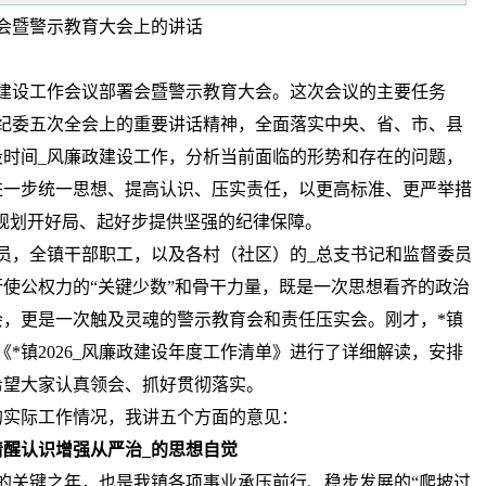
署会暨警示教育大会上的讲话
建设工作会议部署会暨警示教育大会。这次会议的主要任务
纪委五次全会上的重要讲话精神，全面落实中央、省、市、县
段时间_风廉政建设工作，分析当前面临的形势和存在的问题，
进一步统一思想、提高认识、压实责任，以更高标准、更严举措
”规划开好局、起好步提供坚强的纪律保障。
员，全镇干部职工，以及各村（社区）的_总支书记和监督委员
使公权力的“关键少数”和骨干力量，既是一次思想看齐的政治
，更是一次触及灵魂的警示教育会和责任压实会。刚才，*镇
*镇2026_风廉政建设年度工作清单》进行了详细解读，安排
希望大家认真领会、抓好贯彻落实。
的实际工作情况，我讲五个方面的意见：
清醒认识增强从严治_的思想自觉
的关键之年，也是我镇各项事业承压前行、稳步发展的“爬坡过