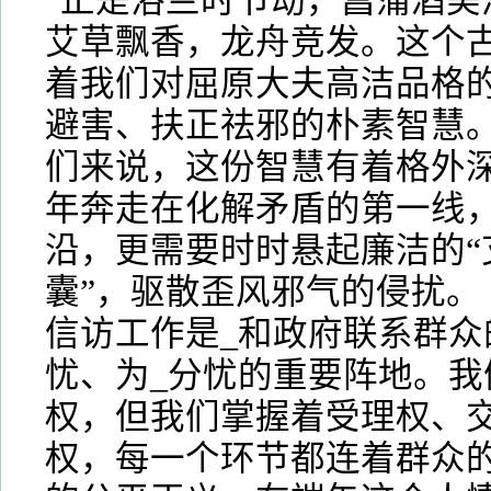
“正是浴兰时节动，菖蒲酒美
艾草飘香，龙舟竞发。这个
着我们对屈原大夫高洁品格
避害、扶正祛邪的朴素智慧
们来说，这份智慧有着格外
年奔走在化解矛盾的第一线
沿，更需要时时悬起廉洁的“
囊”，驱散歪风邪气的侵扰。
信访工作是_和政府联系群众
忧、为_分忧的重要阵地。我
权，但我们掌握着受理权、
权，每一个环节都连着群众