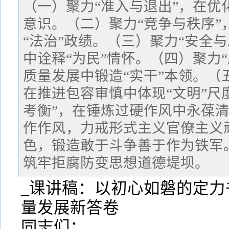
（一）聚力“准入与退出”，在优
意识。（二）聚力“竞争与秩序”
“法治”政绩。（三）聚力“安全
中诠释“为民”情怀。（四）聚力
质量发展中锻造“实干”本领。（
在推进包容审慎中体现“文明”尺
考衡”，在锤炼过硬作风中永葆
作作风，力戒形式主义官僚主义
色，锻造敢于斗争善于作为铁军
筑牢拒腐防变思想道德堤坝。
_课讲稿：以初心如磐的定力
量发展新答卷
同志们：