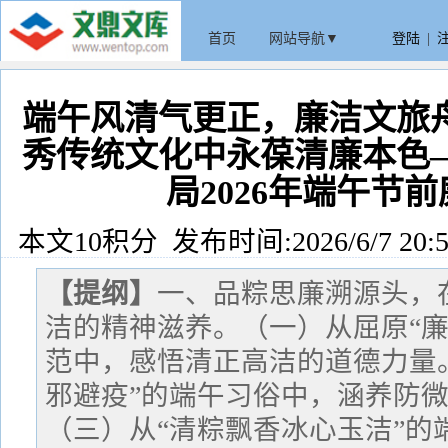
首页
网站导航▼
登陆
|
端午风清气更正，廉洁文旅
秀传统文化中永葆清廉本色
局2026年端午节
本文10积分 发布时间:2026/6/7 20:5
【提纲】
一、品粽思廉溯源头，
洁的精神滋养。（一）从屈原“廉
范中，感悟清正高洁的道德力量
邪避疫”的端午习俗中，涵养防
（三）从“清粽飘香冰心玉洁”的