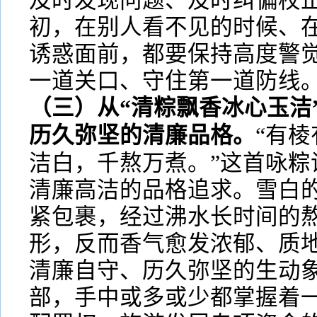
及时发现问题、及时纠偏校
初，在别人看不见的时候、
诱惑面前，都要保持高度警
一道关口、守住第一道防线
（三）从“清粽飘香冰心玉洁
历久弥坚的清廉品格。
“有
洁白，千熬万煮。”这首咏粽
清廉高洁的品格追求。雪白
紧包裹，经过沸水长时间的
形，反而香气愈发浓郁、质
清廉自守、历久弥坚的生动
部，手中或多或少都掌握着