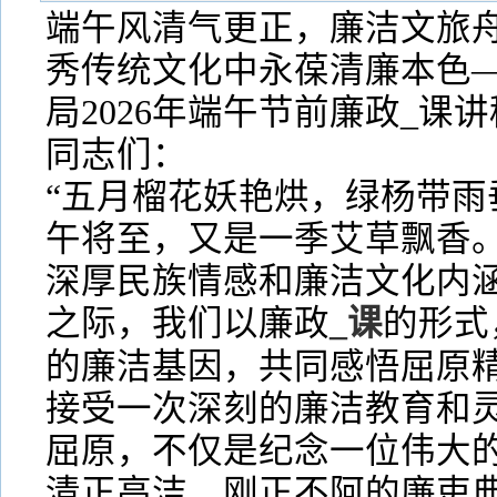
端午风清气更正，廉洁文旅
秀传统文化中永葆清廉本色
局2026年端午节前廉政_课讲
同志们：
“五月榴花妖艳烘，绿杨带雨
午将至，又是一季艾草飘香
深厚民族情感和廉洁文化内
之际，我们以廉政
_课
的形式
的廉洁基因，共同感悟屈原
接受一次深刻的廉洁教育和
屈原，不仅是纪念一位伟大
清正高洁、刚正不阿的廉吏