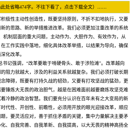
p.com此处省略474字。不往下看了，点击下载全文）……
挥积极性主动性创造性，既要坚持原则，不折不扣地执行，又要
用新的思路、新的举措推进改革。我们必须更加注重改革的系统
、机制层面的重大问题，主动作为、大胆作为、有效作为，从
，在工作实践中落地，细化具体改革举措，以结果为导向，确保
面深化改革。
_总书记强调，“改革要敢于啃硬骨头、敢于涉险滩”。改革越向
到的阻力就越大，涉及的利益关系就越复杂。我们必须打破长期
观念障碍，既要有打持久战的韧劲，又要有打攻坚战的猛劲，更
越要锤炼大无畏的政治胆气，越是在困难面前越要磨炼攻坚克难
沉着冷静的政治智慧。我们要充分认识在百年未有之大变局的新
有时代性、开创性、前瞻性，必须用开放的眼光迎接改革，顺应
问题，要灵活应对，善于抓住矛盾的关键，集中力量解决主要矛
净化、自我完善、自我革新、自我提高，以大无畏的精神高扬全