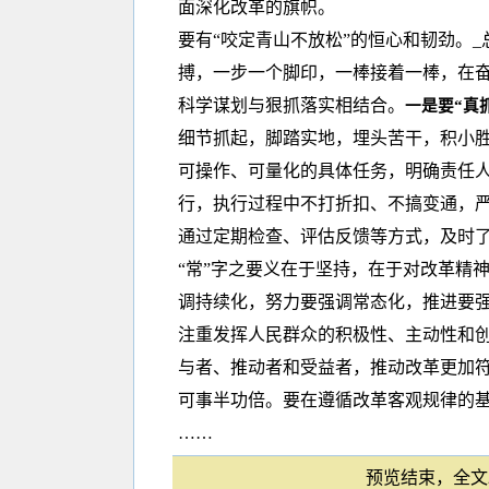
面深化改革的旗帜。
要有“咬定青山不放松”的恒心和韧劲。
搏，一步一个脚印，一棒接着一棒，在奋
科学谋划与狠抓落实相结合。
一是要“真
细节抓起，脚踏实地，埋头苦干，积小
可操作、可量化的具体任务，明确责任
行，执行过程中不打折扣、不搞变通，
通过定期检查、评估反馈等方式，及时
“常”字之要义在于坚持，在于对改革精
调持续化，努力要强调常态化，推进要
注重发挥人民群众的积极性、主动性和
与者、推动者和受益者，推动改革更加
可事半功倍。要在遵循改革客观规律的
……
预览结束，全文2