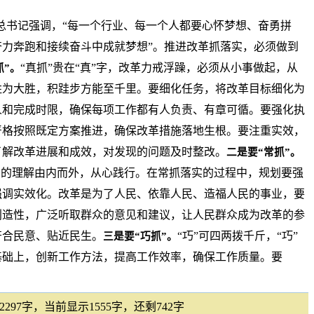
_总书记强调，“每一个行业、每一个人都要心怀梦想、奋勇拼
力奔跑和接续奋斗中成就梦想”。推进改革抓落实，必须做到
“真抓”贵在“真”字，改革力戒浮躁，必须从小事做起，从
抓”。
胜为大胜，积跬步方能至千里。要细化任务，将改革目标细化为
人和完成时限，确保每项工作都有人负责、有章可循。要强化执
严格按照既定方案推进，确保改革措施落地生根。要注重实效，
了解改革进展和成效，对发现的问题及时整改。
二是要“常抓”。
神的理解由内而外，从心践行。在常抓落实的过程中，规划要强
强调实效化。改革是为了人民、依靠人民、造福人民的事业，要
创造性，广泛听取群众的意见和建议，让人民群众成为改革的参
符合民意、贴近民生。
“巧”可四两拨千斤，“巧”
三是要“巧抓”。
基础上，创新工作方法，提高工作效率，确保工作质量。要
297字，当前显示1555字，还剩742字