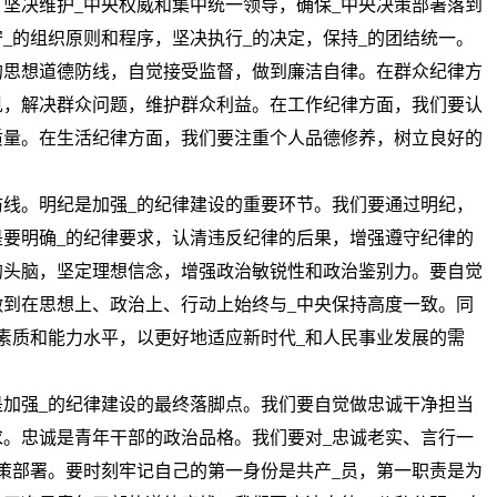
坚决维护_中央权威和集中统一领导，确保_中央决策部署落到
_的组织原则和程序，坚决执行_的决定，保持_的团结统一。
的思想道德防线，自觉接受监督，做到廉洁自律。在群众纪律方
见，解决群众问题，维护群众利益。在工作纪律方面，我们要认
质量。在生活纪律方面，我们要注重个人品德修养，树立良好的
线。明纪是加强_的纪律建设的重要环节。我们要通过明纪，
要明确_的纪律要求，认清违反纪律的后果，增强遵守纪律的
的头脑，坚定理想信念，增强政治敏锐性和政治鉴别力。要自觉
到在思想上、政治上、行动上始终与_中央保持高度一致。同
素质和能力水平，以更好地适应新时代_和人民事业发展的需
加强_的纪律建设的最终落脚点。我们要自觉做忠诚干净担当
求。忠诚是青年干部的政治品格。我们要对_忠诚老实、言行一
策部署。要时刻牢记自己的第一身份是共产_员，第一职责是为