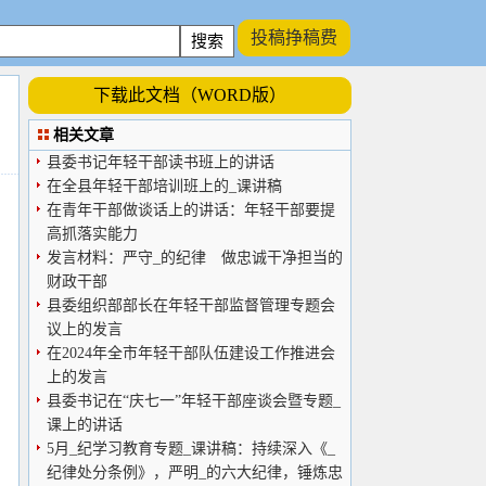
投稿挣稿费
下载此文档（WORD版）
相关文章
县委书记年轻干部读书班上的讲话
在全县年轻干部培训班上的_课讲稿
在青年干部做谈话上的讲话：年轻干部要提
高抓落实能力
发言材料：严守_的纪律 做忠诚干净担当的
财政干部
县委组织部部长在年轻干部监督管理专题会
议上的发言
在2024年全市年轻干部队伍建设工作推进会
上的发言
县委书记在“庆七一”年轻干部座谈会暨专题_
课上的讲话
5月_纪学习教育专题_课讲稿：持续深入《_
纪律处分条例》，严明_的六大纪律，锤炼忠