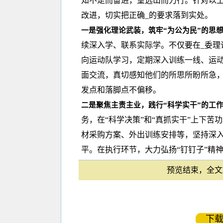
知不足而奋进，望远山而力行。针对以
改进，切实把正确_的要求落到实处。
一是强化理论武装，筑牢“为公为民”的思
续深入学、联系实际学。不仅要在_委理
向运动队学习，定期深入训练一线、运
面交流，真切感知他们的所思所盼所急，
发点和落脚点不偏移。
二是聚焦主责主业，践行“科学实干”的工
务，在“科学决策”和“真抓实干”上下
材采购方案、外出训练安排等，坚持深
平。在执行环节，大力弘扬“钉钉子”精
预览结束，全文2
下