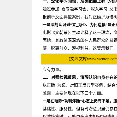
一、深化学习领悟，准确把握正确_的核
通过参加_委专题学习会，深入学习_总
报剖析反面典型案例，我对正确_“为谁
一是深刻认识到“立_为公、为民造福”是正
电影《文朝荣》生动诠释了这一理念，
面貌，其政绩深深烙印在人民群众的获得
薄，脱离群众、漠视利益。这警示我们
……（文鼎文库www.wento
应有力量。
二、对照检视反思，清醒认识自身存在
以正确_为镜，对照正反典型案例，结合
差距，主要体现在以下三个方面。
一是在破除“功利浮躁”心态上仍有不足，
基础性、服务性，但有时潜意识里仍存在
保障措施时，可能更多考虑如何“完成规