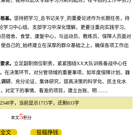
上差距，我将以此次专题学习为新的起点，在今后的工作中努力
坚持把学习_总书记关于_的重要论述作为长期任务，持
想根基。
论学习中心组、支部学习中深化理解，更要注重向实践学习、
动员宿舍、食堂、康复中心，与运动员、教练员、保障人员面对
使自己的_始终建立在深厚的群众基础之上，确保各项工作出
立足副职岗位职责，紧紧围绕XX大队训练备战中心任
作要求。
苦功。在决策环节，对分管领域的重要事项，如年度保障计划、器
入
调研
、充分论证、集体研究，提高决策的科学化、民主化水
神，对定下的事情、看准的项目，建立台账、明 ……
548字，当前显示1715字，还剩833字
5
本文
积分
载全文
投稿挣钱