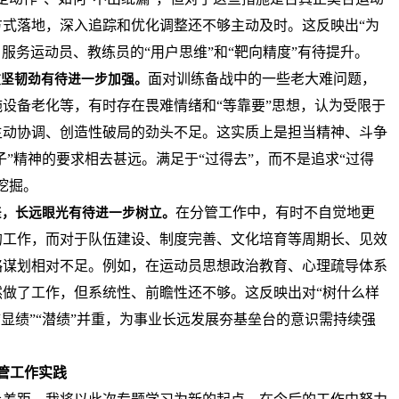
式落地，深入追踪和优化调整还不够主动及时。这反映出“为
服务运动员、教练员的“用户思维”和“靶向精度”有待提升。
面对训练备战中的一些老大难问题，
攻坚韧劲有待进一步加强。
设备老化等，有时存在畏难情绪和“等靠要”思想，认为受限于
主动协调、创造性破局的劲头不足。这实质上是担当精神、斗争
子”精神的要求相去甚远。满足于“过得去”，而不是追求“过得
挖掘。
在分管工作中，有时不自觉地更
差，长远眼光有待进一步树立。
的工作，而对于队伍建设、制度完善、文化培育等周期长、见效
略谋划相对不足。例如，在运动员思想政治教育、心理疏导体系
做了工作，但系统性、前瞻性还不够。这反映出对“树什么样
“显绩”“潜绩”并重，为事业长远发展夯基垒台的意识需持续强
管工作实践