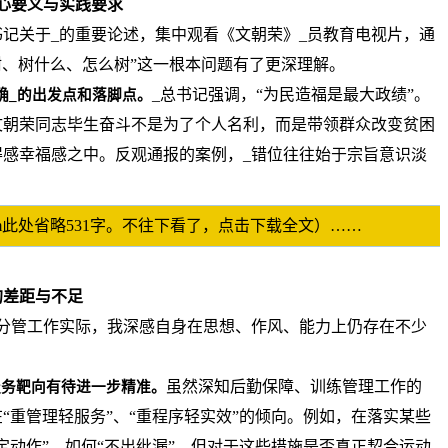
心要义与实践要求
书记关于_的重要论述，集中观看《文朝荣》_员教育电视片，通
树、树什么、怎么树”这一根本问题有了更深理解。
_总书记强调，“为民造福是最大政绩”。
确_的出发点和落脚点。
文朝荣同志毕生奋斗不是为了个人名利，而是带领群众改变贫困
感幸福感之中。反观通报的案例，_错位往往始于宗旨意识淡
，
p.com此处省略531字。不往下看了，点击下载全文）……
的差距与不足
分管工作实际，我深感自身在思想、作风、能力上仍存在不少
虽然深知后勤保障、训练管理工作的
服务靶向有待进一步精准。
“重管理轻服务”、“重程序轻实效”的倾向。例如，在落实某些
定动作”、如何“不出纰漏”，但对于这些措施是否真正契合运动