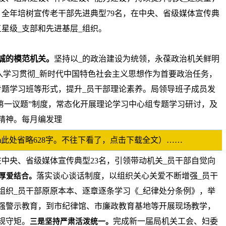
全年培树宣传老干部先进典型79名，在中央、省级媒体宣传典
五星级_支部和先进基层_组织。
诚的模范机关。
坚持以_的政治建设为统领，永葆政治机关鲜明
入学习贯彻_新时代中国特色社会主义思想作为首要政治任务，
题学习班等形式，提升_员干部理论素养。局领导班子成员发
“第一议题”制度，常态化开展理论学习中心组专题学习研讨，及
精神。每月编发理
p.com此处省略628字。不往下看了，点击下载全文）……
在中央、省级媒体宣传典型23名，引领带动机关_员干部自觉向
落实谈心谈话制度，以组织关心关爱不断增强_员干
厚爱结合。
组织_员干部原原本本、逐章逐条学习《_纪律处分条例》，举
强警示教育，到市纪律馆、市廉政教育基地等开展现场教学，
规守矩。
完成新一届局机关工会、妇委
三是坚持严肃活泼统一。