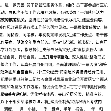
建，进一步完善_员干部管理服务体系，组织_员干部参加市直机
活动，展现老干部工作者精神风貌，有效增强了干部队伍活力。
高效的模范机关。
坚持把加强作风建设作为机关_建重要内容，
关作风改进促进各项工作任务落地见效。
将
一是强化责任落实。
进、同检查、同考核，年初制定印发机关_建工作要点、老干部
工作要点，明确全年重点任务。坚持“书记抓、抓书记”，认真开
学赶超氛围，指导督促_支部书记落实好_建“直接责任人”职
思想自觉、行动自觉。
深入推进“整治形式
二是开展专项整治。
项整治工作，认真开展自查自纠，全面清理规范“一票否决”和签
吃喝歪风自查自纠，对“三公经费”特别是公务接待经费使用、
市纪委监委派驻第二纪检监察组对局属事业单位开展落实全面从
制定印发整改工作方案，督促责任单位以钉钉子精神抓好问题
优化考核体系，突出分层分类、精准有效，
三是完善考评机制。
以下干部实绩考核办法，将_建责任制落实情况纳入考核内
“一周一调度、一月一小结、一季一盘点、半年一报告、一年一归