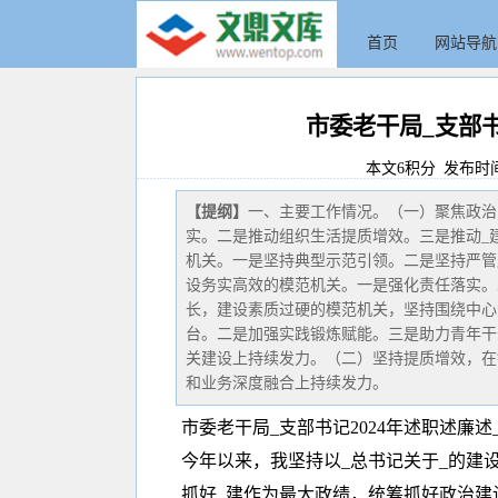
首页
网站导航
市委老干局_支部书
本文6积分 发布时间:20
【提纲】
一、主要工作情况。（一）聚焦政治
实。二是推动组织生活提质增效。三是推动_
机关。一是坚持典型示范引领。二是坚持严管
设务实高效的模范机关。一是强化责任落实。
长，建设素质过硬的模范机关，坚持围绕中心
台。二是加强实践锻炼赋能。三是助力青年干
关建设上持续发力。（二）坚持提质增效，在
和业务深度融合上持续发力。
市委老干局_支部书记2024年述职述廉述
今年以来，我坚持以_总书记关于_的建
抓好_建作为最大政绩，统筹抓好政治建