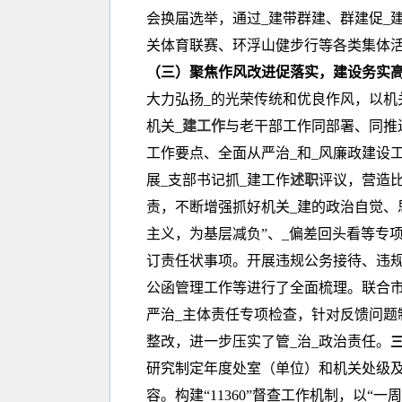
会换届选举，通过_建带群建、群建促_
关体育联赛、环浮山健步行等各类集体
（三）聚焦作风改进促落实，建设务实
大力弘扬_的光荣传统和优良作风，以机
机关
_建工作
与老干部工作同部署、同推
工作要点、全面从严治_和_风廉政建设
展_支部书记抓_建工作
述职
评议，营造比
责，不断增强抓好机关_建的政治自觉、
主义，为基层减负”、_偏差回头看等专
订责任状事项。开展违规公务接待、违规
公函管理工作等进行了全面梳理。联合
严治_主体责任专项检查，针对反馈问题
整改，进一步压实了管_治_政治责任。
研究制定年度处室（单位）和机关处级及
容。构建“11360”督查工作机制，以