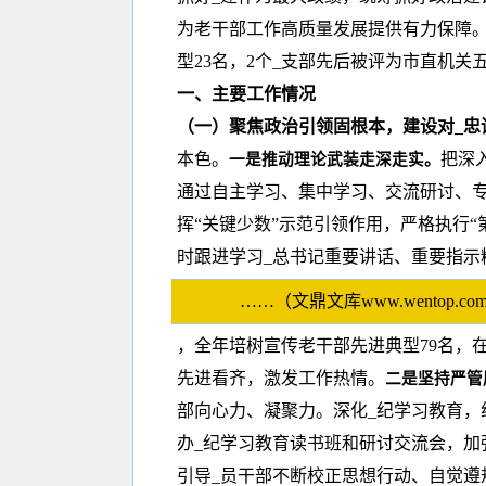
为老干部工作高质量发展提供有力保障。
型23名，2个_支部先后被评为市直机关
一、主要工作情况
（一）聚焦政治引领固根本，建设对_忠
本色。
把深
一是推动理论武装走深走实。
通过自主学习、集中学习、交流研讨、专
挥“关键少数”示范引领作用，严格执行
时跟进学习_总书记重要讲话、重要指示
……（文鼎文库www.wento
，全年培树宣传老干部先进典型79名，
先进看齐，激发工作热情。
二是坚持严管
部向心力、凝聚力。深化_纪学习教育，
办_纪学习教育读书班和研讨交流会，加
引导_员干部不断校正思想行动、自觉遵