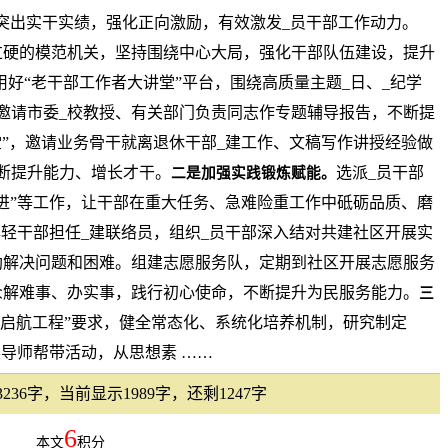
突出实干实绩，强化正向激励，有效激发_员干部工作动力。
过硬的模范机关，坚持围绕中心大局，强化干部队伍建设，提升
用好“老干部工作者大讲堂”平台，围绕高质量主题_日、_纪学
邀请市委_校教授、有关部门负责同志作专题辅导报告，不断提
堂”，邀请业务骨干就离退休干部_建工作、文稿写作讲授经验做
断提升能力、增长才干。
选派_员干部
二是加强实践锻炼赋能。
进”等工作，让干部在重大任务、急难险重工作中砥砺品质、磨
年轻干部担任_建联络员，组织_员干部深入结对共建社区开展实
助解决问题和困难。组建志愿服务队，定期到社区开展志愿服务
众解难事、办实事，践行初心使命，不断提升为民服务能力。
三
部启航工程”要求，健全常态化、系统化培养机制，研究制定
展导师帮带活动，从思想素 ……
36字，当前显示1989字，还剩1247字
6
本文
积分