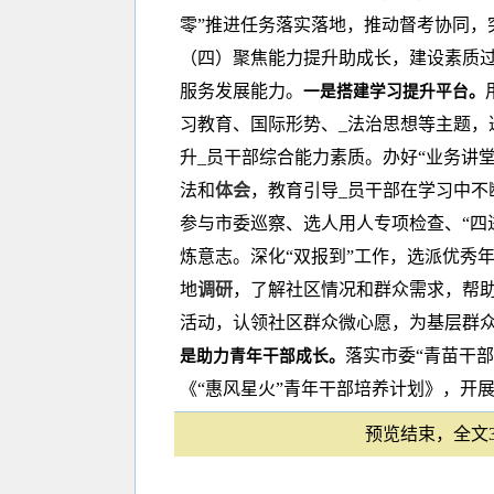
零”推进任务落实落地，推动督考协同，
（四）聚焦能力提升助成长，建设素质
服务发展能力。
一是搭建学习提升平台。
习教育、国际形势、_法治思想等主题，
升_员干部综合能力素质。办好“业务讲
法和
体会
，教育引导_员干部在学习中不
参与市委巡察、选人用人专项检查、“四
炼意志。深化“双报到”工作，选派优秀
地
调研
，了解社区情况和群众需求，帮
活动，认领社区群众微心愿，为基层群
落实市委“青苗干
是助力青年干部成长。
《“惠风星火”青年干部培养计划》，开
预览结束，全文32