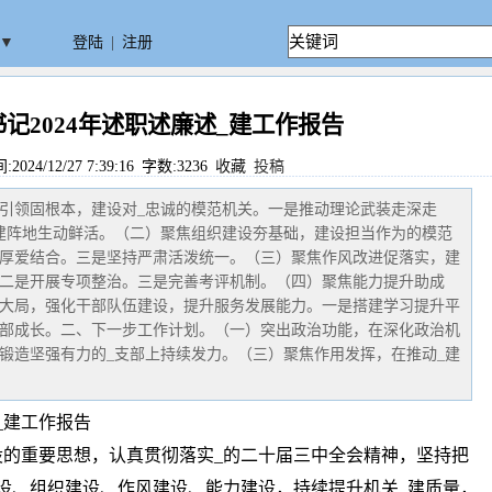
▼
登陆
|
注册
记2024年述职述廉述_建工作报告
24/12/27 7:39:16 字数:3236
收藏
投稿
引领固根本，建设对_忠诚的模范机关。一是推动理论武装走深走
建阵地生动鲜活。（二）聚焦组织建设夯基础，建设担当作为的模范
厚爱结合。三是坚持严肃活泼统一。（三）聚焦作风改进促落实，建
二是开展专项整治。三是完善考评机制。（四）聚焦能力提升助成
大局，强化干部队伍建设，提升服务发展能力。一是搭建学习提升平
部成长。二、下一步工作计划。（一）突出政治功能，在深化政治机
锻造坚强有力的_支部上持续发力。（三）聚焦作用发挥，在推动_建
_建工作报告
设的重要思想，认真贯彻落实_的二十届三中全会精神，坚持把
设、组织建设、作风建设、能力建设，持续提升机关_建质量，