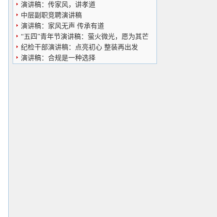
演讲稿：传家风，讲孝道
中层副职竞聘演讲稿
演讲稿：家风无声 传承有道
“五四”青年节演讲稿：萤火微光，愿为其芒
纪检干部演讲稿：点亮初心 整装再出发
演讲稿：合规是一种选择