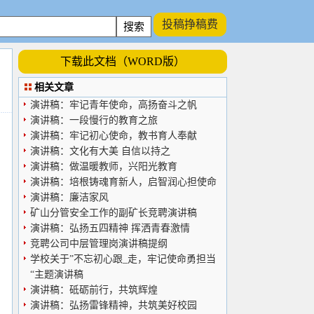
投稿挣稿费
下载此文档（WORD版）
相关文章
演讲稿：牢记青年使命，高扬奋斗之帆
演讲稿：一段慢行的教育之旅
演讲稿：牢记初心使命，教书育人奉献
演讲稿：文化有大美 自信以持之
演讲稿：做温暖教师，兴阳光教育
演讲稿：培根铸魂育新人，启智润心担使命
演讲稿：廉洁家风
矿山分管安全工作的副矿长竞聘演讲稿
演讲稿：弘扬五四精神 挥洒青春激情
竞聘公司中层管理岗演讲稿提纲
学校关于”不忘初心跟_走，牢记使命勇担当
“主题演讲稿
演讲稿：砥砺前行，共筑辉煌
演讲稿：弘扬雷锋精神，共筑美好校园